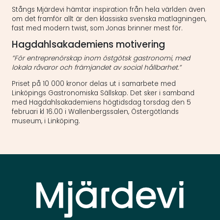
Stångs Mjärdevi hämtar inspiration från hela världen även
om det framför allt är den klassiska svenska matlagningen,
fast med modern twist, som Jonas brinner mest för.
Hagdahlsakademiens motivering
”För entreprenörskap inom östgötsk gastronomi, med
lokala råvaror och främjandet av social hållbarhet.”
Priset på 10 000 kronor delas ut i samarbete med
Linköpings Gastronomiska Sällskap. Det sker i samband
med Hagdahlsakademiens högtidsdag torsdag den 5
februari kl 16.00 i Wallenbergssalen, Östergötlands
museum, i Linköping.