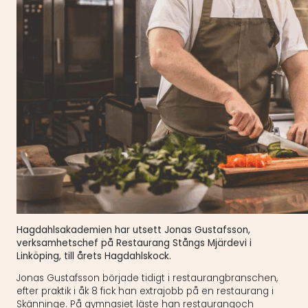
Hagdahlsakademien har utsett Jonas Gustafsson,
verksamhetschef på Restaurang Stångs Mjärdevi i
Linköping, till årets Hagdahlskock.
Jonas Gustafsson började tidigt i restaurangbranschen,
efter praktik i åk 8 fick han extrajobb på en restaurang i
Skänninge. På gymnasiet läste han restaurangoch