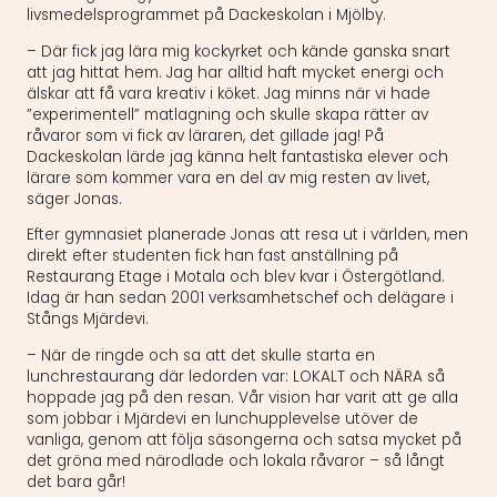
livsmedelsprogrammet på Dackeskolan i Mjölby.
– Där fick jag lära mig kockyrket och kände ganska snart
att jag hittat hem. Jag har alltid haft mycket energi och
älskar att få vara kreativ i köket. Jag minns när vi hade
”experimentell” matlagning och skulle skapa rätter av
råvaror som vi fick av läraren, det gillade jag! På
Dackeskolan lärde jag känna helt fantastiska elever och
lärare som kommer vara en del av mig resten av livet,
säger Jonas.
Efter gymnasiet planerade Jonas att resa ut i världen, men
direkt efter studenten fick han fast anställning på
Restaurang Etage i Motala och blev kvar i Östergötland.
Idag är han sedan 2001 verksamhetschef och delägare i
Stångs Mjärdevi.
– När de ringde och sa att det skulle starta en
lunchrestaurang där ledorden var: LOKALT och NÄRA så
hoppade jag på den resan. Vår vision har varit att ge alla
som jobbar i Mjärdevi en lunchupplevelse utöver de
vanliga, genom att följa säsongerna och satsa mycket på
det gröna med närodlade och lokala råvaror – så långt
det bara går!